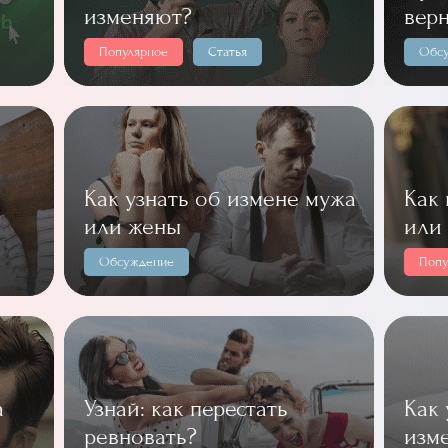
изменяют?
вер
Популярное
Статья
Обс
Как узнать об измене мужа
Как 
или жены
или
Обсуждение
Попу
а
Узнай: как перестать
Как 
ревновать?
изм