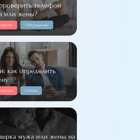
 проверить телефон
а или жены?
лярное
Обсуждение
й: как определить
ену
лярное
Статья
верка мужа или жены на