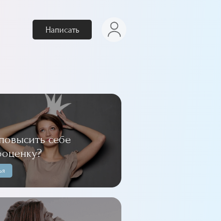
Написать
 повысить себе
ооценку?
ья