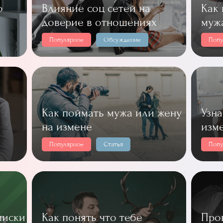
о
Влияние соц сетей на
Как
доверие в отношениях
муж
Популярное
Обсуждение
Попу
Как поймать мужа или жену
Узна
на измене
изм
Популярное
Статья
Попу
писки
Как понять что тебе
Про