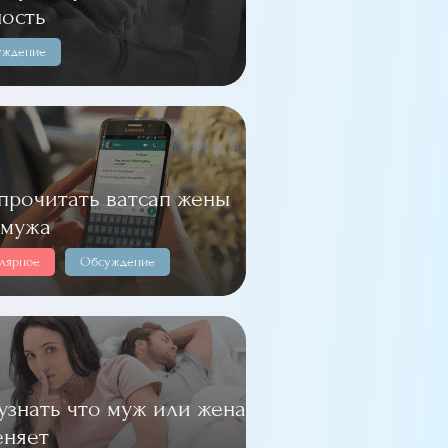
ность
уждение
прочитать ватсап жены
 мужа
лярное
Обсуждение
узнать что муж или жена
еняет