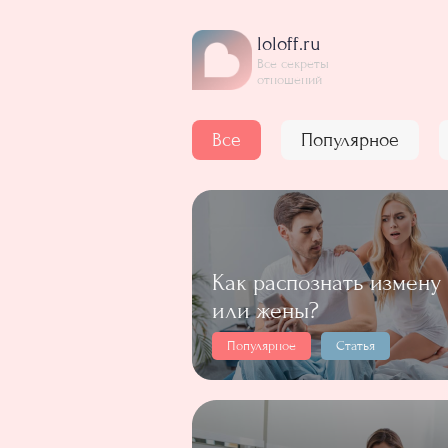
loloff.ru
Все секреты
отношений
Все
Популярное
Как распознать измену
или жены?
Популярное
Статья