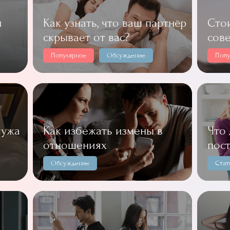
н
Как узнать, что ваш партнёр
Сто
скрывает от вас?
сов
Популярное
Обсуждение
Попу
мужа
Как избежать измены в
Что 
отношениях
пос
Обсуждение
Стат