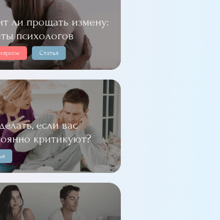
ит ли прощать измену:
еты психологов
лярное
Статья
делать, если вас
тоянно критикуют?
ья