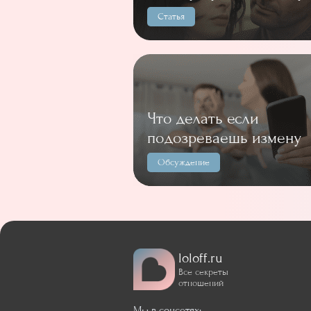
Статья
Что делать если
подозреваешь измену
Обсуждение
loloff.ru
Все секреты
отношений
Мы в соцсетях: