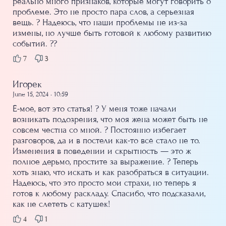
реально много признаков, которые могут говорить о
проблеме. Это не просто пара слов, а серьезная
вещь. ? Надеюсь, что наши проблемы не из-за
измены, но лучше быть готовой к любому развитию
событий. ??
7
3
Игорек
June 15, 2024 • 10:59
Ё-моё, вот это статья! ? У меня тоже начали
возникать подозрения, что моя жена может быть не
совсем честна со мной. ? Постоянно избегает
разговоров, да и в постели как-то всё стало не то.
Изменения в поведении и скрытность — это ж
полное дерьмо, простите за выражение. ? Теперь
хоть знаю, что искать и как разобраться в ситуации.
Надеюсь, что это просто мои страхи, но теперь я
готов к любому раскладу. Спасибо, что подсказали,
как не слететь с катушек!
4
1