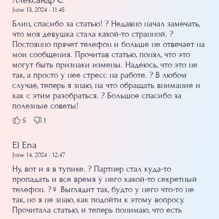
June 13, 2024 • 11:45
Блин, спасибо за статью! ? Недавно начал замечать,
что моя девушка стала какой-то странной. ?
Постоянно прячет телефон и больше не отвечает на
мои сообщения. Прочитав статью, понял, что это
могут быть признаки измены. Надеюсь, что это не
так, а просто у нее стресс на работе. ? В любом
случае, теперь я знаю, на что обращать внимание и
как с этим разобраться. ? Большое спасибо за
полезные советы!
5
1
El Ena
June 14, 2024 • 12:47
Ну, вот и я в тупике. ? Партнер стал куда-то
пропадать и все время у него какой-то секретный
телефон. ?️‍♀️ Выглядит так, будто у него что-то не
так, но я не знаю, как подойти к этому вопросу.
Прочитала статью, и теперь понимаю, что есть