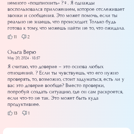
немного «пошпионить» ?‍♀️. Я однажды
воспользовался приложением, которое отслеживает
звонки и сообщения. Это может помочь, если ты
реально не знаешь, что происходит. Только будь
готова к тому, что можешь найти не то, что ожидала.
11
2
Ольга Верю
May 20, 2024 • 18:57
Я считаю, что доверие – это основа любых
отношений. ? Если ты чувствуешь, что его нужно
проверять, то, возможно, стоит задуматься, есть ли у
вас это доверие вообще? Вместо проверки,
попробуй создать ситуацию, где он сам раскроется,
если что-то не так. Это может быть куда
продуктивнее.
13
1