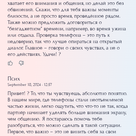
хватает его внимания и общения, но делай это без
обвинений. Скажи, что для тебя важны моменты
близости, а не просто время, проведённое рядом.
Также можно предложить договориться о
"безгаджетном" времени, например, во время ужина
или отдыха. Проверка телефона – это путь к
недоверию, так что лучше опираться на открытый
диалог. Главное – говори о своих чувствах, а не о
его действиях. Удачи! ?
Псих
September 18, 2024 • 12:57
Привет! ? То, что ты чувствуешь, абсолютно понятно.
В нашем мире, где телефоны стали неотъемлемой
частью жизни, легко ощутить, что что-то не так, когда
партнёр начинает уделять больше внимания экрану,
чем общению. Я постараюсь помочь тебе
разобраться, что можно сделать в такой ситуации.
Первое, что важно – это не винить себя за свои