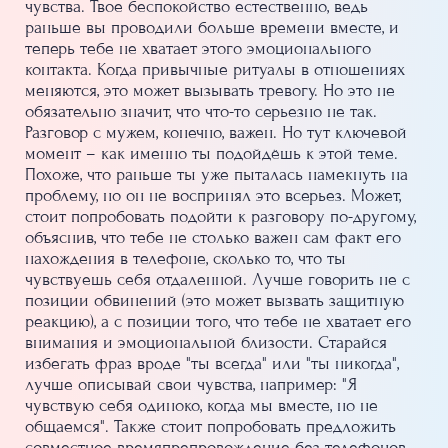
чувства. Твое беспокойство естественно, ведь
раньше вы проводили больше времени вместе, и
теперь тебе не хватает этого эмоционального
контакта. Когда привычные ритуалы в отношениях
меняются, это может вызывать тревогу. Но это не
обязательно значит, что что-то серьезно не так.
Разговор с мужем, конечно, важен. Но тут ключевой
момент – как именно ты подойдёшь к этой теме.
Похоже, что раньше ты уже пыталась намекнуть на
проблему, но он не воспринял это всерьез. Может,
стоит попробовать подойти к разговору по-другому,
объяснив, что тебе не столько важен сам факт его
нахождения в телефоне, сколько то, что ты
чувствуешь себя отдаленной. Лучше говорить не с
позиции обвинений (это может вызвать защитную
реакцию), а с позиции того, что тебе не хватает его
внимания и эмоциональной близости. Старайся
избегать фраз вроде "ты всегда" или "ты никогда",
лучше описывай свои чувства, например: "Я
чувствую себя одиноко, когда мы вместе, но не
общаемся". Также стоит попробовать предложить
совместное времяпрепровождение без телефонов,