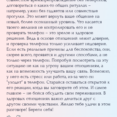
договориться о каких-то общих ритуалах –
например, ужин без гаджетов или совместные
прогулки. Это может вернуть ваше общение на
новый, более осознанный уровень. Что касается
твоего желания не контролировать его и не
проверять телефон – это зрелое и здоровое
решение. Ведь в основе отношений лежит доверие,
и проверка телефона только усиливает недоверие.
Если есть реальные причины для беспокойства, они,
скорее всего, проявятся и другими способами, а не
только через телефон. Попробуй посмотреть на эту
ситуацию не как на угрозу вашим отношениям, а
как на возможность улучшить вашу связь. Возможно,
у него есть стресс или работа, из-за чего он
"уходит" в телефон. Старайся оставаться открытой к
его реакции, когда вы заговорите об этом. И самое
главное – не бойся обсудить свои переживания. В
здоровых отношениях важно делиться друг с
другом своими чувствами. Желаю тебе удачи в этом
разговоре! Береги себя!